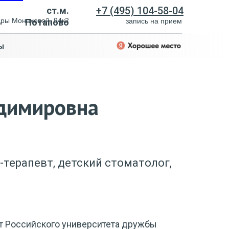
+7 (495) 104-58-04
ст.м.
дры Монаховой, 94к2
Потапово
запись на прием
ы
димировна
терапевт, детский стоматолог,
т Российского университета дружбы