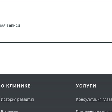
емя записи
О КЛИНИКЕ
УСЛУГИ
История развития
Консультация глав
Вакансии
Протезирование з